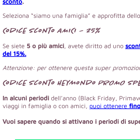
sconto
.
Seleziona “siamo una famiglia” e approfitta dell
Codice sconto AMICI – 25%
Se siete
5 o più amici
, avete diritto ad uno
scon
del 15%.
Attenzione: per ottenere questa super promozion
Codice sconto Heymondo PROMO spec
In alcuni periodi
dell’anno (Black Friday, Prima
viaggi in famiglia o con amici,
puoi ottenere
fin
Vuoi sapere quando si attivano i periodi di s