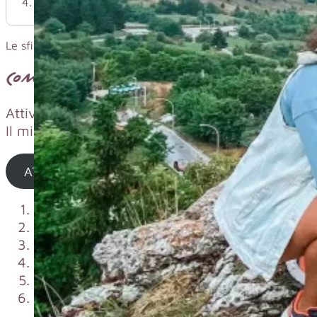
Codice sconto Heymondo PROMO speciale fino al 30%
Le sfighe sono sempre dietro l’angolo e avere un’assicurazio
Come attivare il codice sconto Hey
Attivare il codice sconto per il tuo prossimo via
Il mio codice sconto è sempre valido e ripetibile 
ATTIVA SCONTO
Clicca su “attiva sconto”
Verrai indirizzato sul sito ufficiale di Heymon
Compila le informazioni
inserendo il Paese e
Clicca su “Calcola preventivo”
Ricevi il
preventivo
in maniera gratuita e s
Completa
con il pagamento
e
ricevi imme