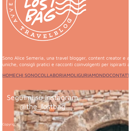
Dove vedere il glicine in Liguria: i giardini di Villa dell
Sono Alice Semeria, una travel blogger, content creator e a
uniche, consigli pratici e racconti coinvolgenti per ispirarti 
HOME
CHI SONO
COLLABORIAMO
LIGURIA
MONDO
CONTATTI
Seguimi su Instagram
@the_lostbag
Copyright 2026 © The Lost Bag